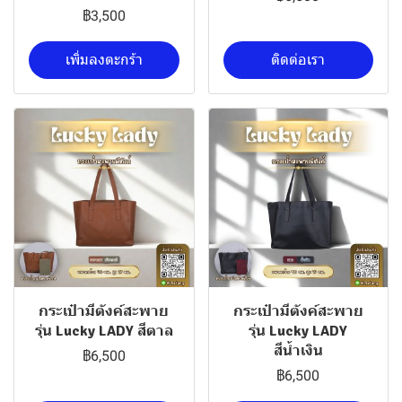
฿3,500
เพิ่มลงตะกร้า
ติดต่อเรา
กระเป๋ามีตังค์สะพาย
กระเป๋ามีตังค์สะพาย
รุ่น Lucky LADY สีตาล
รุ่น Lucky LADY
สีน้ำเงิน
฿6,500
฿6,500