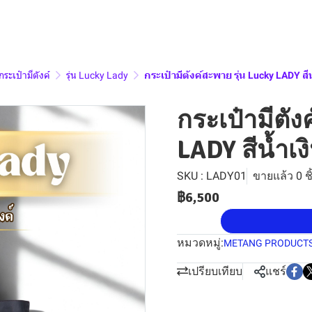
กระเป๋ามีตังค์
รุ่น Lucky Lady
กระเป๋ามีตังค์สะพาย รุ่น Lucky LADY สีน
กระเป๋ามีตัง
LADY สีน้ำเง
SKU : LADY01
ขายแล้ว 0 ชิ
฿6,500
หมวดหมู่:
METANG PRODUCT
เปรียบเทียบ
แชร์