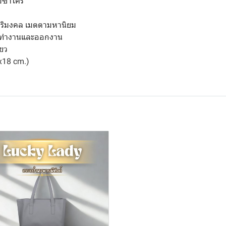
่ซ้ำใคร
มสิริมงคล เมตตามหานิยม
ทั้งทำงานและออกงาน
ยว
x18 cm.)